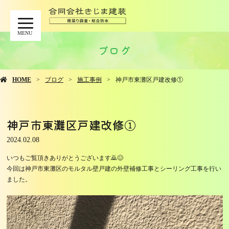
MENU
ブログ
HOME
ブログ
施工事例
神戸市東灘区戸建改修①
神戸市東灘区戸建改修①
2024.02.08
いつもご覧頂きありがとうございます🙇😊
今回は神戸市東灘区のモルタル壁戸建の外壁補修工事とシーリング工事を行い
ました。