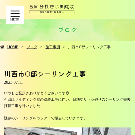
MENU
ブログ
HOME
ブログ
施工事例
川西市O邸シーリング工事
川西市O邸シーリング工事
2023.07.11
いつもご覧頂きありがとうございます😊
今回はサイディング壁の塗装工事に伴い、目地やサッシ廻りのシーリング撤去
打替工事を行いました。
既存のシーリングをカッターで撤去していきます。