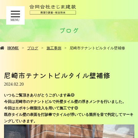
MENU
ブログ
HOME
ブログ
施工事例
尼崎市テナントビルタイル壁補修
尼崎市テナントビルタイル壁補修
2024.02.20
いつもご覧頂きありがとうございます🙇😊
今回は尼崎市のテナントビルで外壁タイル壁の浮きメンテを行いました。
今回はエポキシ樹脂注入を用いて施工です😊
既存タイル壁の表面を打診棒でタイルが浮いている箇所を音で判定してマーキ
ングしていきます。