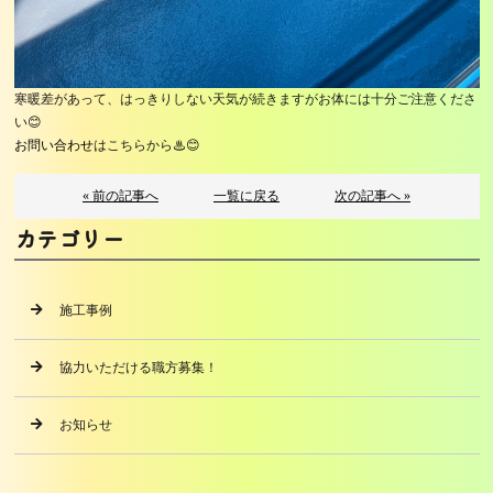
寒暖差があって、はっきりしない天気が続きますがお体には十分ご注意くださ
い😊
お問い合わせ
はこちらから♨😊
« 前の記事へ
一覧に戻る
次の記事へ »
カテゴリー
施工事例
協力いただける職方募集！
お知らせ